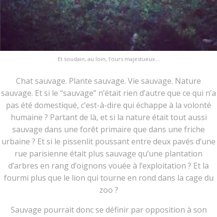
Et soudain, au loin, l’ours majestueux…
Chat sauvage. Plante sauvage. Vie sauvage. Nature
sauvage. Et si le “sauvage” n’était rien d’autre que ce qui n’a
pas été domestiqué, c’est-à-dire qui échappe à la volonté
humaine ? Partant de là, et si la nature était tout aussi
sauvage dans une forêt primaire que dans une friche
urbaine ? Et si le pissenlit poussant entre deux pavés d’une
rue parisienne était plus sauvage qu’une plantation
d’arbres en rang d’oignons vouée à l’exploitation ? Et la
fourmi plus que le lion qui tourne en rond dans la cage du
zoo ?
Sauvage pourrait donc se définir par opposition à son