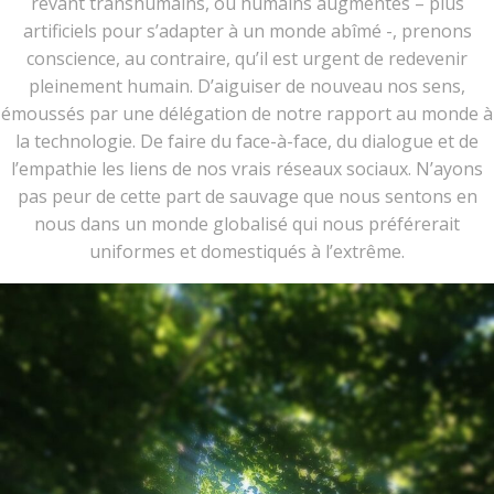
rêvant transhumains, ou humains augmentés – plus
artificiels pour s’adapter à un monde abîmé -, prenons
conscience, au contraire, qu’il est urgent de redevenir
pleinement humain. D’aiguiser de nouveau nos sens,
émoussés par une délégation de notre rapport au monde à
la technologie. De faire du face-à-face, du dialogue et de
l’empathie les liens de nos vrais réseaux sociaux. N’ayons
pas peur de cette part de sauvage que nous sentons en
nous dans un monde globalisé qui nous préférerait
uniformes et domestiqués à l’extrême.