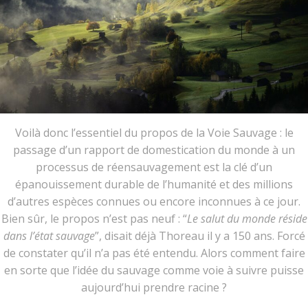
Voilà donc l’essentiel du propos de la Voie Sauvage : le
passage d’un rapport de domestication du monde à un
processus de réensauvagement est la clé d’un
épanouissement durable de l’humanité et des millions
d’autres espèces connues ou encore inconnues à ce jour.
Bien sûr, le propos n’est pas neuf : “
Le salut du monde réside
dans l’état sauvage
”, disait déjà Thoreau il y a 150 ans. Forcé
de constater qu’il n’a pas été entendu. Alors comment faire
en sorte que l’idée du sauvage comme voie à suivre puisse
aujourd’hui prendre racine ?