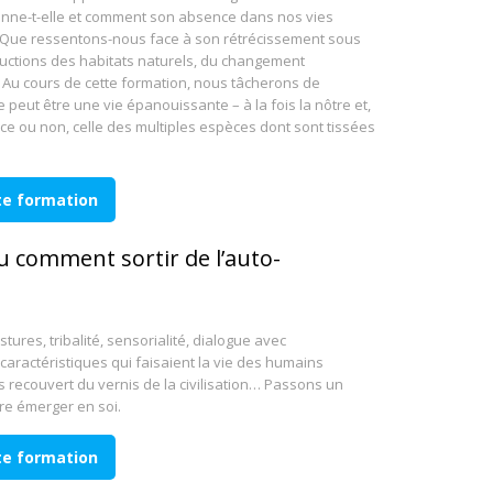
nne-t-elle et comment son absence dans nos vies
? Que ressentons-nous face à son rétrécissement sous
ructions des habitats naturels, du changement
? Au cours de cette formation, nous tâcherons de
peut être une vie épanouissante – à la fois la nôtre et,
e ou non, celle des multiples espèces dont sont tissées
tte formation
u comment sortir de l’auto-
stures, tribalité, sensorialité, dialogue avec
aractéristiques qui faisaient la vie des humains
 recouvert du vernis de la civilisation… Passons un
re émerger en soi.
tte formation