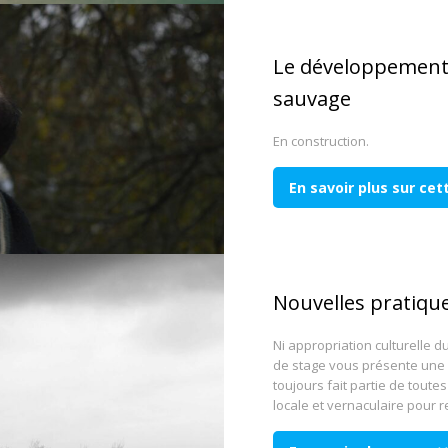
Le développement 
sauvage
En construction.
En savoir plus sur ce
Nouvelles pratiqu
Ni appropriation culturelle 
de stage vous présente une
toujours fait partie de toutes
locale et vernaculaire pour 