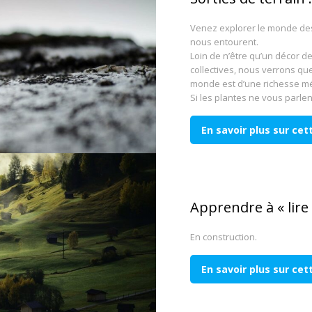
Venez explorer le monde des
nous entourent.
Loin de n’être qu’un décor d
collectives, nous verrons que
monde est d’une richesse m
Si les plantes ne vous parlen
En savoir plus sur ce
Apprendre à « lire
En construction.
En savoir plus sur ce