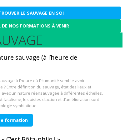
ETROUVER LE SAUVAGE EN SOI
 DE NOS FORMATIONS À VENIR
AUVAGE
ature sauvage (à l’heure de
sauvage à l’heure où l’Humanité semble avoir
 ? Entre définition du sauvage, état des lieux et
n avec un nature réensauvagée à différentes échelles,
t fatalisme, les pistes d’action et d’amélioration sont
ologie symbiotique.
tte formation
 « C’est Bôta-philo ! »