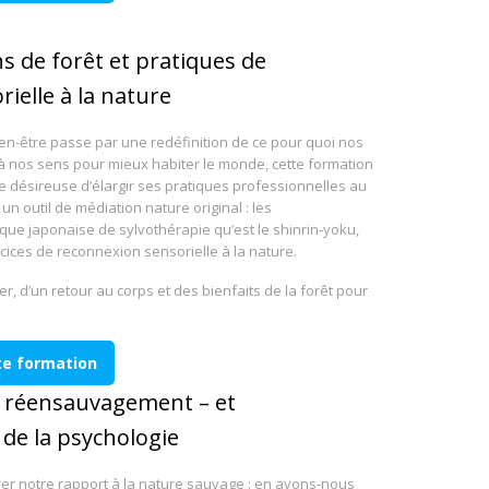
ns de forêt et pratiques de
ielle à la nature
en-être passe par une redéfinition de ce pour quoi nos
r à nos sens pour mieux habiter le monde, cette formation
ne désireuse d’élargir ses pratiques professionnelles au
un outil de médiation nature original : les
ue japonaise de sylvothérapie qu’est le shinrin-yoku,
rcices de reconnexion sensorielle à la nature.
ter, d’un retour au corps et des bienfaits de la forêt pour
tte formation
u réensauvagement – et
e la psychologie
rer notre rapport à la nature sauvage : en avons-nous