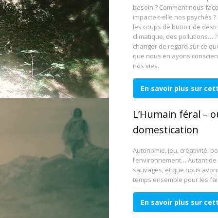
besoin ? Comment nous faço
impacte-t-elle nos psychés 
les coups de buttoir de dest
climatique, des pollutions… 
changer de regard sur ce que 
que nous en ayons conscienc
nos vies.
En savoir plus sur ce
L’Humain féral – o
domestication
Autonomie, jeu, créativité, po
l’environnement… Autant de c
sauvages, et que nous avons
temps ensemble pour les fai
En savoir plus sur ce