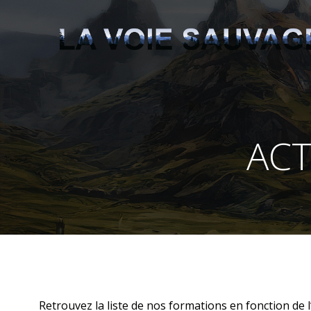
Aller
au
contenu
ACT
Retrouvez la liste de nos formations en fonction de l