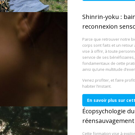
Shinrin-yoku : bai
reconnexion sensor
Parce que retrouver notre bi
corps sont faits et un retou
vise à offrir, à toute person
service de ses bénéficiaires, 
fondamentaux de cette pratiq
ainsi qu’une multitude d’exe
Venez profiter, et faire profi
habiter l’instant.
En savoir plus sur ce
Écopsychologie d
réensauvagement d
Cette formation vise à explo