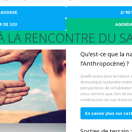
 SAUVAGE
2/ R
R DE SOI
AGENDA
 À LA RENCONTRE DU S
Qu’est-ce que la n
l’Anthropocène) ?
Quelle place pour la nature 
domestiqué la planète entière
perspectives de cohabitatio
nous verrons que, loin de tou
nombreuses en vue d’une éc
En savoir plus sur ce
Sorties de terrain :