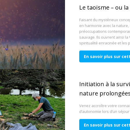
Le taoïsme – ou la
Faisant du mystérieux concep
en harmonie avec la nature,
préoccupations contemporain
sauvage. Ils ouvrent ainsi la
spiritualité enracinée et les
En savoir plus sur ce
Initiation à la su
nature prolongée
Venez accroître votre conna
d’autonomie lors d’un séjour
En savoir plus sur ce