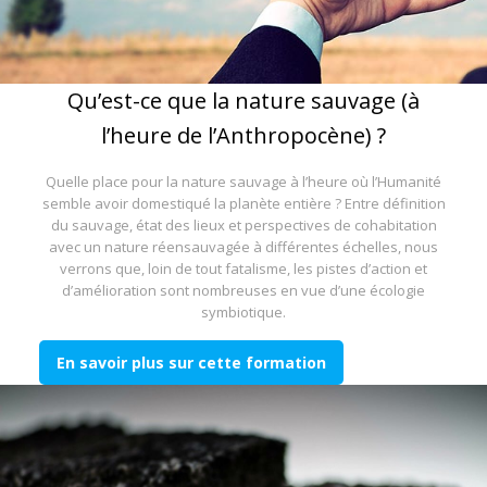
Qu’est-ce que la nature sauvage (à
l’heure de l’Anthropocène) ?
Quelle place pour la nature sauvage à l’heure où l’Humanité
semble avoir domestiqué la planète entière ? Entre définition
du sauvage, état des lieux et perspectives de cohabitation
avec un nature réensauvagée à différentes échelles, nous
verrons que, loin de tout fatalisme, les pistes d’action et
d’amélioration sont nombreuses en vue d’une écologie
symbiotique.
En savoir plus sur cette formation