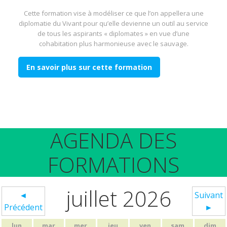
Cette formation vise à modéliser ce que l’on appellera une
diplomatie du Vivant pour qu’elle devienne un outil au service
de tous les aspirants « diplomates » en vue d’une
cohabitation plus harmonieuse avec le sauvage.
En savoir plus sur cette formation
AGENDA DES
FORMATIONS
juillet 2026
◄
Suivant
Précédent
►
lun
mar
mer
jeu
ven
sam
dim