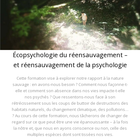
Écopsychologie du réensauvagement –
et réensauvagement de la psychologie
Cette formation vise à explorer notre rapport à la nature
sauvage : en avons-nous besoin ? Comment nous façonne-t-
elle et comment son absence dans nos vies impacte-t-elle
nos psychés ? Que ressentons-nous face à son
rétrécissement sous les coups de buttoir de destructions des
habitats naturels, du changement climatique, des pollutions…
? Au cours de cette formation, nous tâcherons de changer de
regard sur ce que peut être une vie épanouissante – à la fois
la nôtre et, que nous en ayons conscience ou non, celle des
multiples espèces dont sont tissées nos vies.