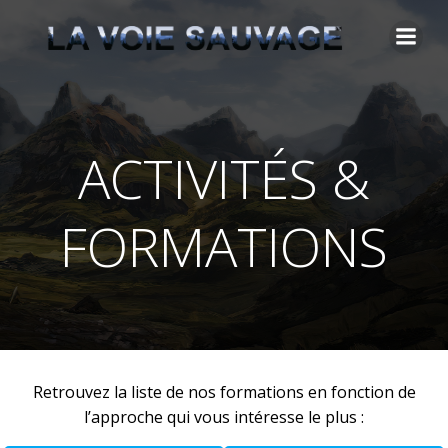
Aller
au
contenu
ACTIVITÉS &
FORMATIONS
Retrouvez la liste de nos formations en fonction de
l’approche qui vous intéresse le plus :