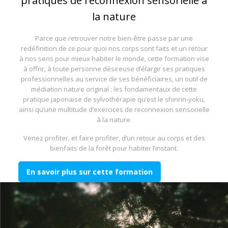
pratiques de reconnexion sensorielle à
la nature
Parce que retrouver notre bien-être passe par une
redéfinition de ce pour quoi nos corps sont faits et un retour
à nos sens pour mieux habiter le monde, cette formation vise
à offrir, à toute personne désireuse d’élargir ses pratiques
professionnelles au service de ses bénéficiaires, un outil de
médiation nature original : les fondamentaux de cette
pratique japonaise de sylvothérapie qu’est le shinrin-yoku,
ainsi qu’une multitude d’exercices de reconnexion sensorielle
à la nature.
Venez profiter, et faire profiter, d’un retour au corps et des
bienfaits de la forêt pour habiter l’instant.
En savoir plus sur cette formation