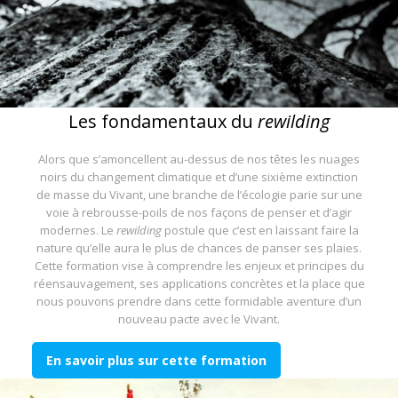
Les fondamentaux du
rewilding
Alors que s’amoncellent au-dessus de nos têtes les nuages
noirs du changement climatique et d’une sixième extinction
de masse du Vivant, une branche de l’écologie parie sur une
voie à rebrousse-poils de nos façons de penser et d’agir
modernes. Le
rewilding
postule que c’est en laissant faire la
nature qu’elle aura le plus de chances de panser ses plaies.
Cette formation vise à comprendre les enjeux et principes du
réensauvagement, ses applications concrètes et la place que
nous pouvons prendre dans cette formidable aventure d’un
nouveau pacte avec le Vivant.
En savoir plus sur cette formation