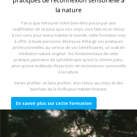
pratiques de reconnexion sensorielle à
la nature
Parce que retrouver notre bien-être passe par une
redéfinition de ce pour quoi nos corps sont faits et un retour
à nos sens pour mieux habiter le monde, cette formation vise
à offrir, à toute personne désireuse d’élargir ses pratiques
professionnelles au service de ses bénéficiaires, un outil de
médiation nature original : les fondamentaux de cette
pratique japonaise de sylvothérapie qu’est le shinrin-yoku,
ainsi qu’une multitude d’exercices de reconnexion sensorielle
à la nature.
Venez profiter, et faire profiter, d’un retour au corps et des
bienfaits de la forêt pour habiter l’instant.
En savoir plus sur cette formation