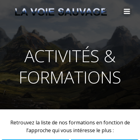
Aller
au
contenu
ACTIVITÉS &
FORMATIONS
Retrouvez la liste de nos formations en fonction de
l’approche qui vous intéresse le plus :