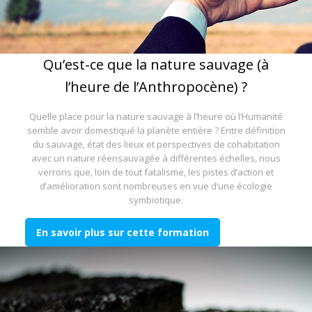
Qu’est-ce que la nature sauvage (à
l’heure de l’Anthropocène) ?
Quelle place pour la nature sauvage à l’heure où l’Humanité
semble avoir domestiqué la planète entière ? Entre définition
du sauvage, état des lieux et perspectives de cohabitation
avec un nature réensauvagée à différentes échelles, nous
verrons que, loin de tout fatalisme, les pistes d’action et
d’amélioration sont nombreuses en vue d’une écologie
symbiotique.
En savoir plus sur cette formation