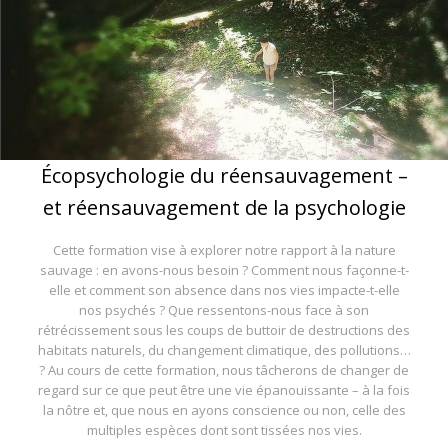
Écopsychologie du réensauvagement –
et réensauvagement de la psychologie
Cette formation vise à explorer notre rapport à la nature
sauvage : en avons-nous besoin ? Comment nous façonne-t-
elle et comment son absence dans nos vies impacte-t-elle
nos psychés ? Que ressentons-nous face à son
rétrécissement sous les coups de buttoir de destructions des
habitats naturels, du changement climatique, des pollutions…
? Au cours de cette formation, nous tâcherons de changer de
regard sur ce que peut être une vie épanouissante – à la fois
la nôtre et, que nous en ayons conscience ou non, celle des
multiples espèces dont sont tissées nos vies.