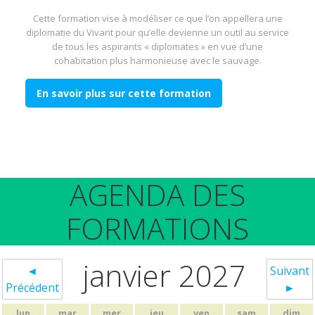
Cette formation vise à modéliser ce que l’on appellera une
diplomatie du Vivant pour qu’elle devienne un outil au service
de tous les aspirants « diplomates » en vue d’une
cohabitation plus harmonieuse avec le sauvage.
En savoir plus sur cette formation
AGENDA DES
FORMATIONS
janvier 2027
◄
Suivant
Précédent
►
lun
mar
mer
jeu
ven
sam
dim