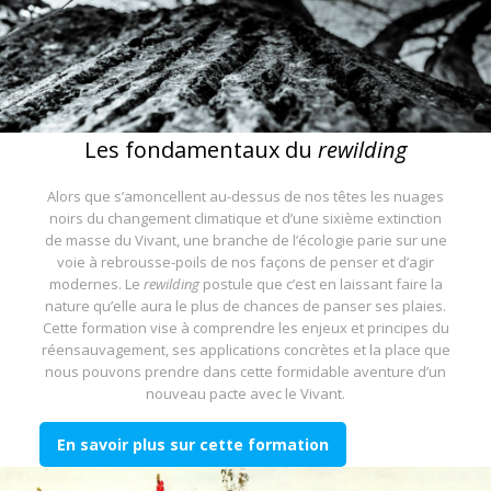
Les fondamentaux du
rewilding
Alors que s’amoncellent au-dessus de nos têtes les nuages
noirs du changement climatique et d’une sixième extinction
de masse du Vivant, une branche de l’écologie parie sur une
voie à rebrousse-poils de nos façons de penser et d’agir
modernes. Le
rewilding
postule que c’est en laissant faire la
nature qu’elle aura le plus de chances de panser ses plaies.
Cette formation vise à comprendre les enjeux et principes du
réensauvagement, ses applications concrètes et la place que
nous pouvons prendre dans cette formidable aventure d’un
nouveau pacte avec le Vivant.
En savoir plus sur cette formation